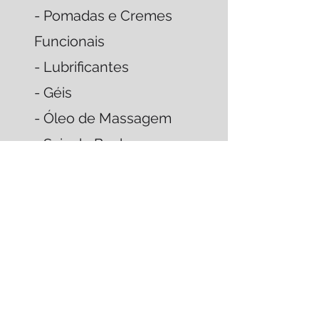
- Pomadas e Cremes
Funcionais
- Lubrificantes
- Géis
- Óleo de Massagem
- Sais de Banho
- Espuma de Banho
podendo ser
natural • vegano •
tradicional
Home